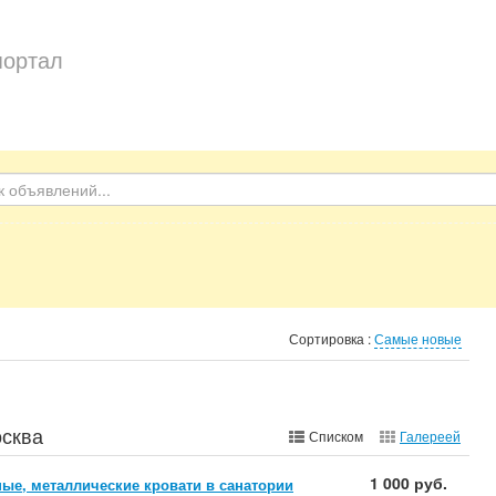
портал
Сортировка :
Самые новые
осква
Списком
Галереей
1 000 руб.
ые, металлические кровати в санатории