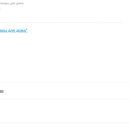
товары для дома
а
вары для дома"
кве