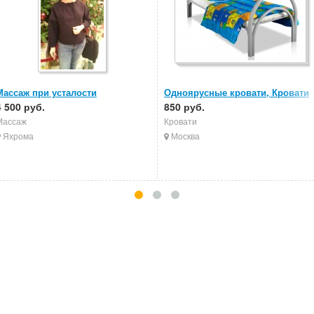
Массаж при усталости
Одноярусные кровати, Кровати
4 500 руб.
металлические, Кровати в
850 руб.
больницы
Массаж
Кровати
Яхрома
Москва