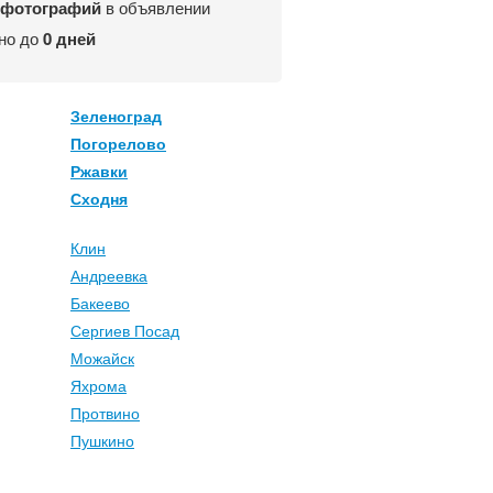
 фотографий
в объявлении
но до
0 дней
Зеленоград
Погорелово
Ржавки
Сходня
Клин
Андреевка
Бакеево
Сергиев Посад
Можайск
Яхрома
Протвино
Пушкино