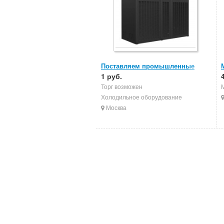
Поставляем промышленные
кондиционеры
1 руб.
Торг возможен
Холодильное оборудование
Москва