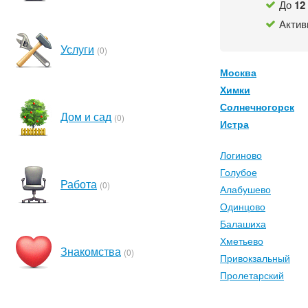
До
12
Актив
Услуги
(0)
Москва
Химки
Солнечногорск
Дом и сад
(0)
Истра
Логиново
Голубое
Работа
(0)
Алабушево
Одинцово
Балашиха
Хметьево
Знакомства
(0)
Привокзальный
Пролетарский