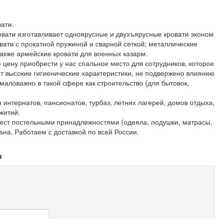
ати.
вати изготавливает одноярусные и двухъярусные кровати эконом
вати с прокатной пружиной и сварной сеткой; металлические
также армейские кровати для военных казарм.
 цену приобрести у нас спальное место для сотрудников, которое
т высокие гигиенические характеристики, не подвержено влиянию
маловажно в такой сфере как строительство (для бытовок,
интернатов, пансионатов, турбаз, летних лагерей, домов отдыха,
житий.
ест постельными принадлежностями (одеяла, подушки, матрасы,
на. Работаем с доставкой по всей России.
я