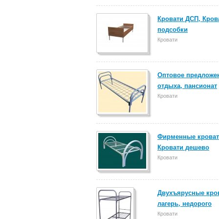
Кровати ДСП, Кров
подсобки
Кровати
Оптовое предложен
отдыха, пансионат
Кровати
Фирменные кровати
Кровати дешево
Кровати
Двухъярусные кров
лагерь, недорого
Кровати