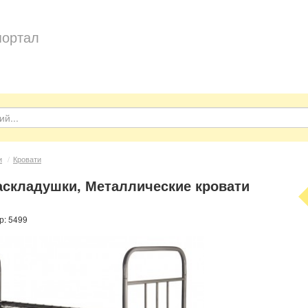
портал
и
/
Кровати
аскладушки, Металлические кровати
р: 5499