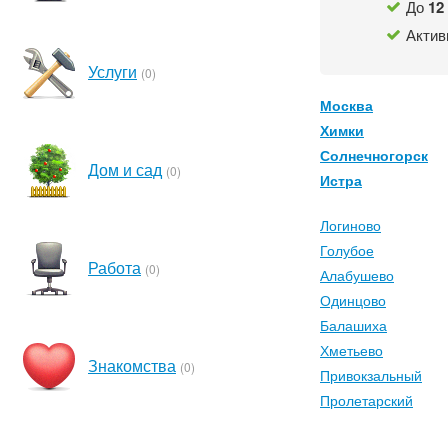
До
12
Актив
Услуги
(0)
Москва
Химки
Солнечногорск
Дом и сад
(0)
Истра
Логиново
Голубое
Работа
(0)
Алабушево
Одинцово
Балашиха
Хметьево
Знакомства
(0)
Привокзальный
Пролетарский