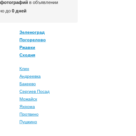
 фотографий
в объявлении
но до
0 дней
Зеленоград
Погорелово
Ржавки
Сходня
Клин
Андреевка
Бакеево
Сергиев Посад
Можайск
Яхрома
Протвино
Пушкино