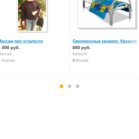
Массаж при усталости
Одноярусные кровати, Кровати
4 500 руб.
металлические, Кровати в
850 руб.
больницы
Массаж
Кровати
Яхрома
Москва