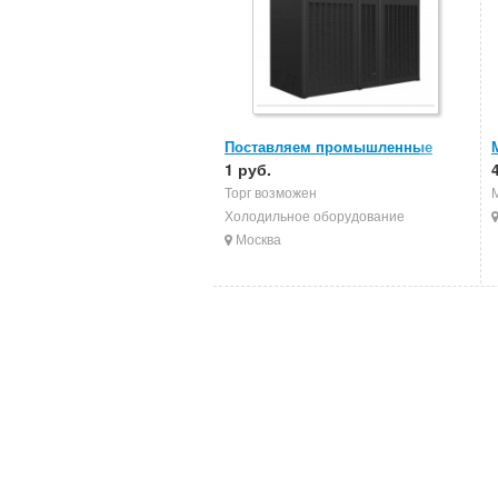
Поставляем промышленные
кондиционеры
1 руб.
Торг возможен
Холодильное оборудование
Москва