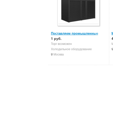
Поставляем промышленные
кондиционеры
1 руб.
Торг возможен
Холодильное оборудование
Москва