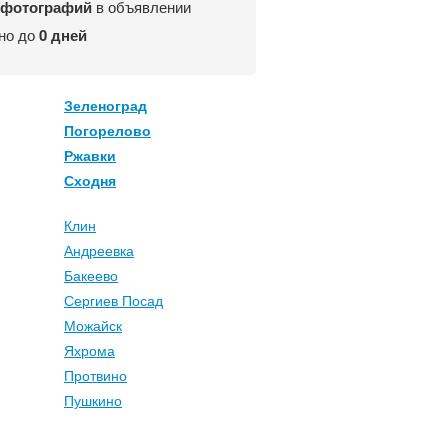
 фотографий
в объявлении
но до
0 дней
Зеленоград
Погорелово
Ржавки
Сходня
Клин
Андреевка
Бакеево
Сергиев Посад
Можайск
Яхрома
Протвино
Пушкино