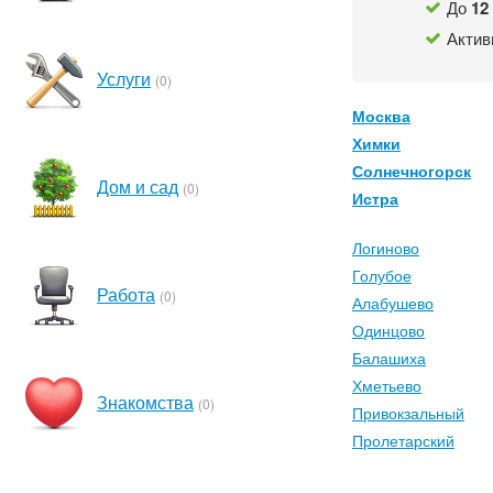
До
12
Актив
Услуги
(0)
Москва
Химки
Солнечногорск
Дом и сад
(0)
Истра
Логиново
Голубое
Работа
(0)
Алабушево
Одинцово
Балашиха
Хметьево
Знакомства
(0)
Привокзальный
Пролетарский