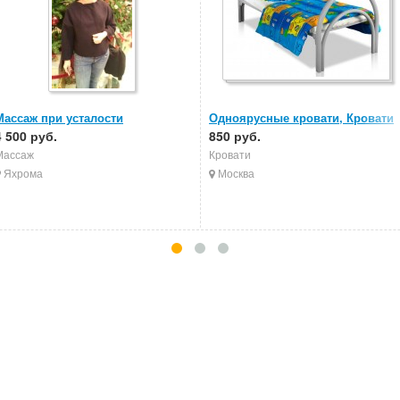
Массаж при усталости
Одноярусные кровати, Кровати
4 500 руб.
металлические, Кровати в
850 руб.
больницы
Массаж
Кровати
Яхрома
Москва