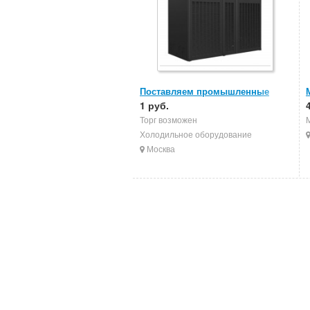
Поставляем промышленные
кондиционеры
1 руб.
Торг возможен
Холодильное оборудование
Москва