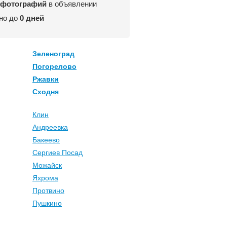
 фотографий
в объявлении
но до
0 дней
Зеленоград
Погорелово
Ржавки
Сходня
Клин
Андреевка
Бакеево
Сергиев Посад
Можайск
Яхрома
Протвино
Пушкино