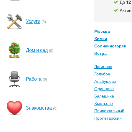
До
12
Актив
Услуги
(0)
Москва
Химки
Солнечногорск
Дом и сад
(0)
Истра
Логиново
Голубое
Работа
(0)
Алабушево
Одинцово
Балашиха
Хметьево
Знакомства
(0)
Привокзальный
Пролетарский