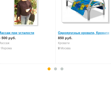
Массаж при усталости
Одноярусные кровати, Кровати
4 500 руб.
металлические, Кровати в
850 руб.
больницы
Массаж
Кровати
Яхрома
Москва