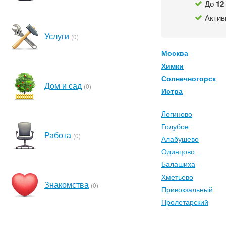
До
12
Актив
Услуги
(0)
Москва
Химки
Солнечногорск
Дом и сад
(0)
Истра
Логиново
Голубое
Работа
(0)
Алабушево
Одинцово
Балашиха
Хметьево
Знакомства
(0)
Привокзальный
Пролетарский