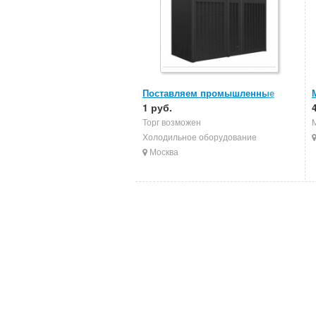
Поставляем промышленные
кондиционеры
1 руб.
Торг возможен
Холодильное оборудование
Москва