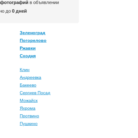
 фотографий
в объявлении
но до
0 дней
Зеленоград
Погорелово
Ржавки
Сходня
Клин
Андреевка
Бакеево
Сергиев Посад
Можайск
Яхрома
Протвино
Пушкино