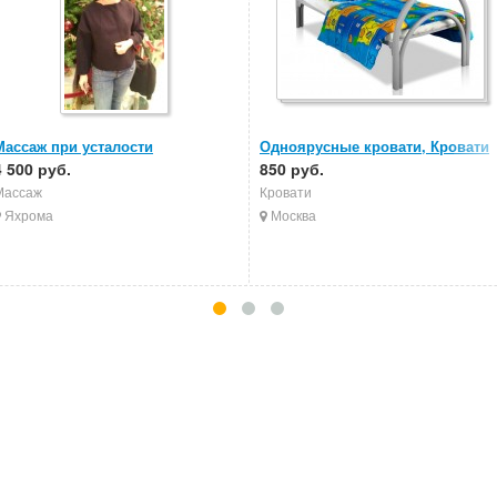
Массаж при усталости
Одноярусные кровати, Кровати
4 500 руб.
металлические, Кровати в
850 руб.
больницы
Массаж
Кровати
Яхрома
Москва