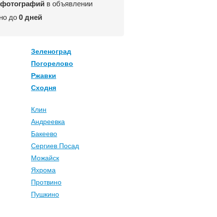
 фотографий
в объявлении
но до
0 дней
Зеленоград
Погорелово
Ржавки
Сходня
Клин
Андреевка
Бакеево
Сергиев Посад
Можайск
Яхрома
Протвино
Пушкино