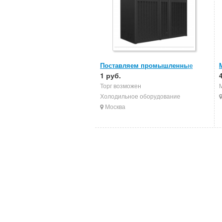
Поставляем промышленные
кондиционеры
1 руб.
Торг возможен
Холодильное оборудование
Москва