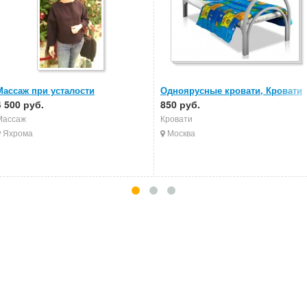
Массаж при усталости
Одноярусные кровати, Кровати
4 500 руб.
металлические, Кровати в
850 руб.
больницы
Массаж
Кровати
Яхрома
Москва