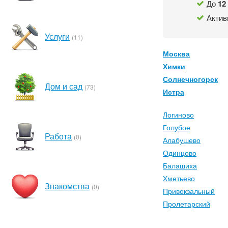
До
12
Актив
Услуги
(11)
Москва
Химки
Солнечногорск
Дом и сад
(73)
Истра
Логиново
Голубое
Работа
(0)
Алабушево
Одинцово
Балашиха
Хметьево
Знакомства
(0)
Привокзальный
Пролетарский