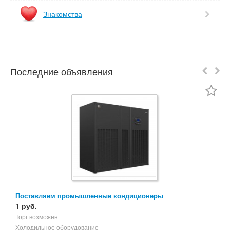
Знакомства
Последние объявления
Поставляем промышленные кондиционеры
М
1 руб.
4
Торг возможен
М
Холодильное оборудование