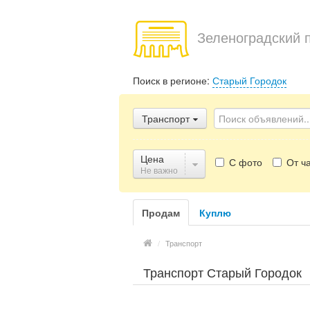
Зеленоградский 
Поиск в регионе:
Старый Городок
Транспорт
Цена
С фото
От ча
Не важно
Продам
Куплю
/
Транспорт
Транспорт Старый Городок