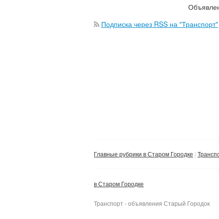
Объявлен
Подписка через RSS на "Транспорт"
Главные рубрики в Старом Городке
Трансп
в Старом Городке
Транспорт - объявления Старый Городок