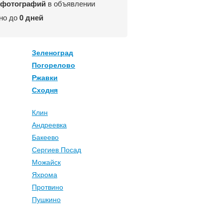
 фотографий
в объявлении
но до
0 дней
Зеленоград
Погорелово
Ржавки
Сходня
Клин
Андреевка
Бакеево
Сергиев Посад
Можайск
Яхрома
Протвино
Пушкино