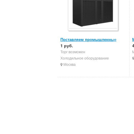
Поставляем промышленные
кондиционеры
1 руб.
Торг возможен
Холодильное оборудование
Москва