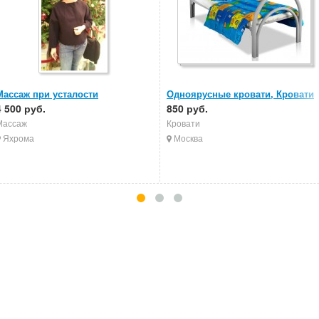
Массаж при усталости
Одноярусные кровати, Кровати
4 500 руб.
металлические, Кровати в
850 руб.
больницы
Массаж
Кровати
Яхрома
Москва