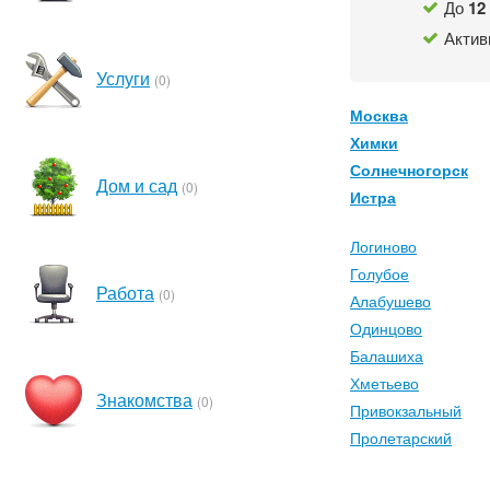
До
12
Актив
Услуги
(0)
Москва
Химки
Солнечногорск
Дом и сад
(0)
Истра
Логиново
Голубое
Работа
(0)
Алабушево
Одинцово
Балашиха
Хметьево
Знакомства
(0)
Привокзальный
Пролетарский