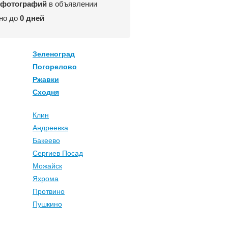
 фотографий
в объявлении
но до
0 дней
Зеленоград
Погорелово
Ржавки
Сходня
Клин
Андреевка
Бакеево
Сергиев Посад
Можайск
Яхрома
Протвино
Пушкино