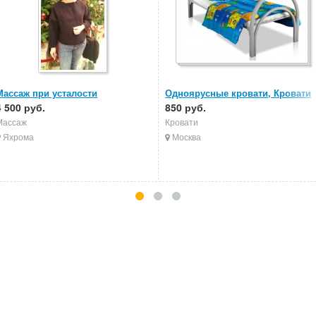
Массаж при усталости
Одноярусные кровати, Кровати
4 500 руб.
металлические, Кровати в
850 руб.
больницы
Массаж
Кровати
Яхрома
Москва