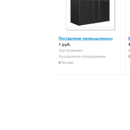
Поставляем промышленные
кондиционеры
1 руб.
Торг возможен
Холодильное оборудование
Москва