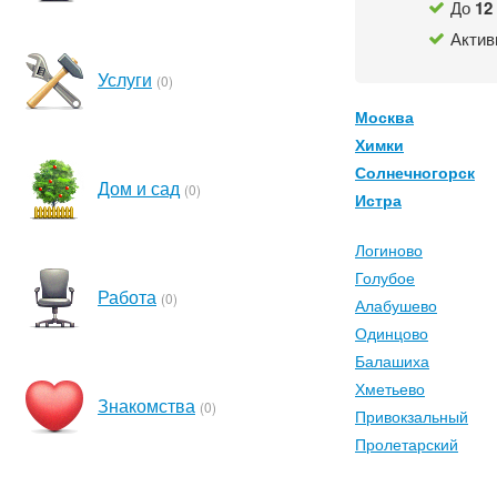
До
12
Актив
Услуги
(0)
Москва
Химки
Солнечногорск
Дом и сад
(0)
Истра
Логиново
Голубое
Работа
(0)
Алабушево
Одинцово
Балашиха
Хметьево
Знакомства
(0)
Привокзальный
Пролетарский