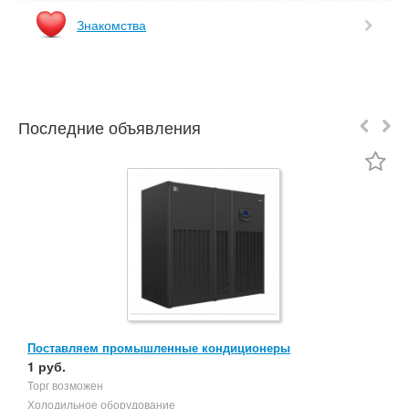
Знакомства
Последние объявления
Поставляем промышленные кондиционеры
М
1 руб.
4
Торг возможен
М
Холодильное оборудование