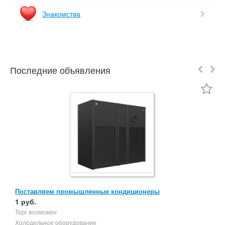
Знакомства
Последние объявления
Поставляем промышленные кондиционеры
М
1 руб.
4
Торг возможен
М
Холодильное оборудование