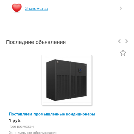
Знакомства
Последние объявления
Поставляем промышленные кондиционеры
М
1 руб.
4
Торг возможен
М
Холодильное оборудование