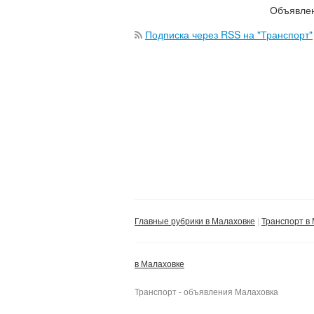
Объявлен
Подписка через RSS на "Транспорт"
Главные рубрики в Малаховке
Транспорт в
в Малаховке
Транспорт - объявления Малаховка