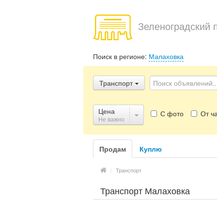
Зеленоградский 
Поиск в регионе:
Малаховка
Транспорт
Цена
С фото
От ча
Не важно
Продам
Куплю
/
Транспорт
Транспорт Малаховка