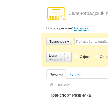
Зеленоградский 
Поиск в регионе:
Развилка
Транспорт
Цена
С фото
От ча
Не важно
Продам
Куплю
/
Транспорт
Транспорт Развилка