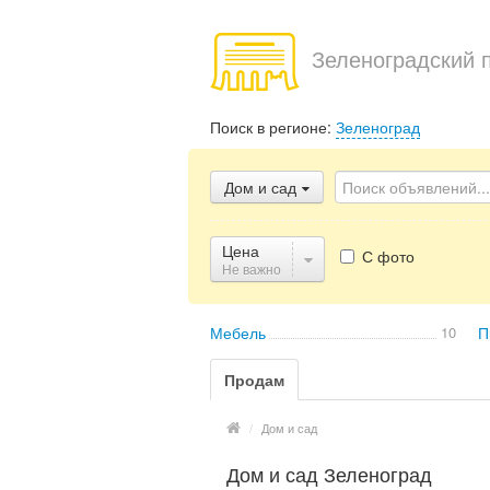
Зеленоградский 
Поиск в регионе:
Зеленоград
Дом и сад
Цена
С фото
Не важно
Мебель
10
П
Продам
/
Дом и сад
Дом и сад Зеленоград