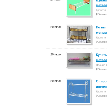
металл
Кровати
Зелено
20 июля
По выг
металл
Кровати
Зелено
20 июля
Купить
металл
Прочие 
Зелено
20 июля
От про
интерн
Кровати
Зелено