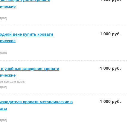
ические
град
1 000 руб.
одной цене купить кровати
ические
град
1 000 руб.
 в учебные заведения кровати
ические
товары для дома
град
1 000 руб.
изводителя кровати металлические в
аты
град