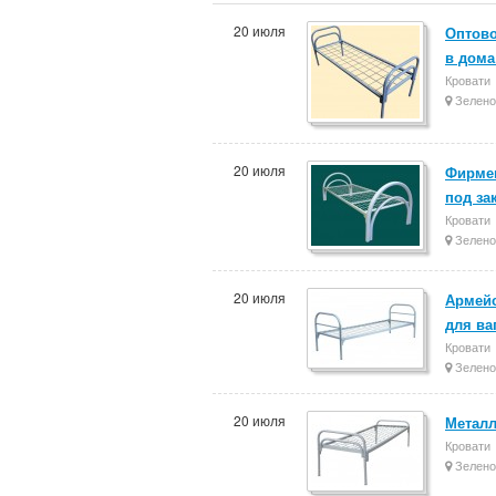
20 июля
Оптово
в дома
Кровати
Зелено
20 июля
Фирмен
под за
Кровати
Зелено
20 июля
Армейс
для ва
Кровати
Зелено
20 июля
Металл
Кровати
Зелено