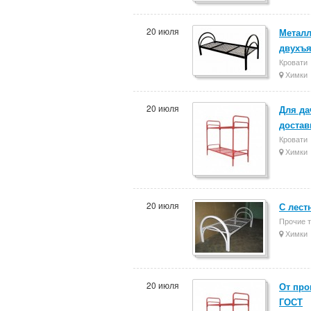
20 июля
Металл
двухъ
Кровати
Химки
20 июля
Для да
достав
Кровати
Химки
20 июля
С лест
Прочие 
Химки
20 июля
От про
ГОСТ