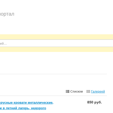
портал
Списком
Галереей
850 руб.
русные кровати металлические,
и в летний лагерь, недорого