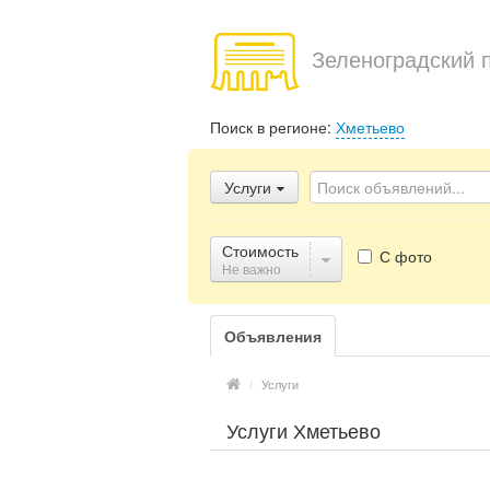
Зеленоградский 
Поиск в регионе:
Хметьево
Услуги
Стоимость
С фото
Не важно
Объявления
/
Услуги
Услуги Хметьево