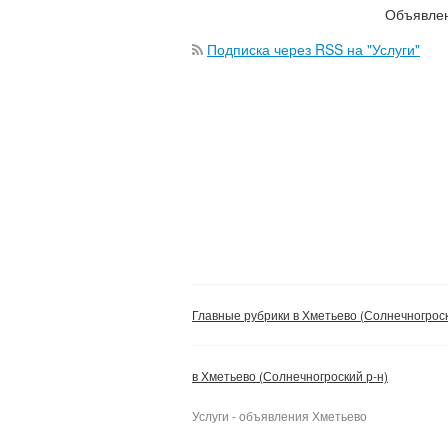
Объявлен
Подписка через RSS на "Услуги"
Главные рубрики в Хметьево (Солнечногроск
в Хметьево (Солнечногроский р-н)
Услуги - объявления Хметьево