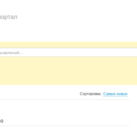
портал
Сортировка :
Самые новые
во