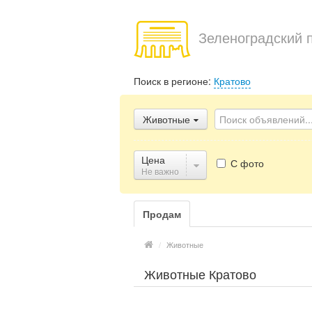
Зеленоградский 
Поиск в регионе:
Кратово
Животные
Цена
С фото
Не важно
Продам
/
Животные
Животные Кратово