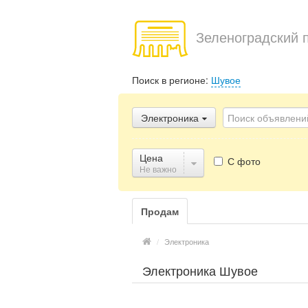
Зеленоградский 
Поиск в регионе:
Шувое
Электроника
Цена
С фото
Не важно
Продам
/
Электроника
Электроника Шувое