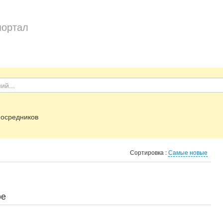
портал
посредников
Сортировка :
Самые новые
ое